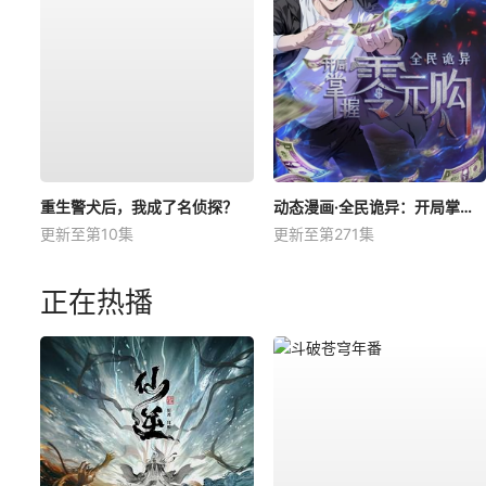
重生警犬后，我成了名侦探？
动态漫画·全民诡异：开局掌握零元购
更新至第10集
更新至第271集
正在热播