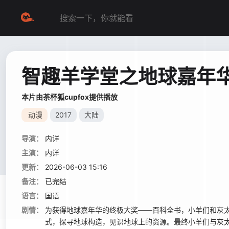
智趣羊学堂之地球嘉年
本片由茶杯狐cupfox提供播放
动漫
2017
大陆
导演：
内详
主演：
内详
更新：
2026-06-03 15:16
备注：
已完结
语言：
国语
剧情：
为获得地球嘉年华的终极大奖——百科全书，小羊们和灰
式，探寻地球构造，见识地球上的资源。最终小羊们与