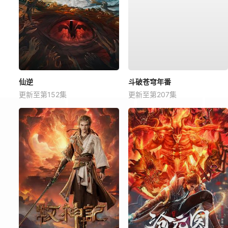
仙逆
斗破苍穹年番
更新至第152集
更新至第207集