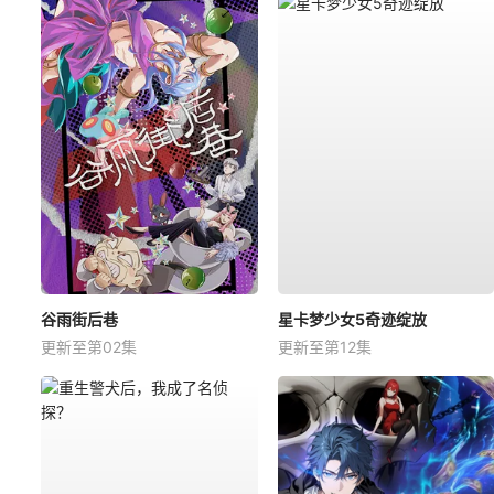
谷雨街后巷
星卡梦少女5奇迹绽放
更新至第02集
更新至第12集