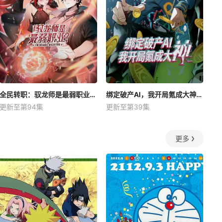
全民转职：驭龙师是最弱职业？动态漫
绑定破产AI，我开局氪成大神动态漫
更新至第94集
更新至第39集
更多