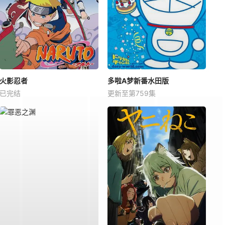
火影忍者
多啦A梦新番水田版
已完结
更新至第759集