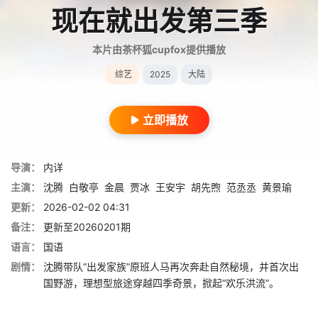
现在就出发第三季
本片由茶杯狐cupfox提供播放
综艺
2025
大陆
立即播放
导演：
内详
主演：
沈腾
白敬亭
金晨
贾冰
王安宇
胡先煦
范丞丞
黄景瑜
更新：
2026-02-02 04:31
备注：
更新至20260201期
语言：
国语
剧情：
沈腾带队“出发家族”原班人马再次奔赴自然秘境，并首次出
国野游，理想型旅途穿越四季奇景，掀起“欢乐洪流”。