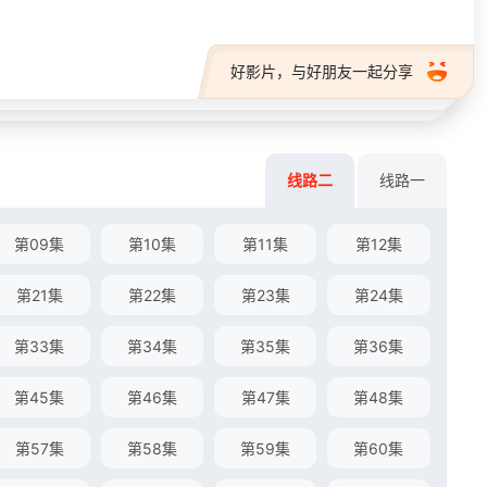
好影片，与好朋友一起分享
线路二
线路一
第09集
第10集
第11集
第12集
第21集
第22集
第23集
第24集
第33集
第34集
第35集
第36集
第45集
第46集
第47集
第48集
第57集
第58集
第59集
第60集