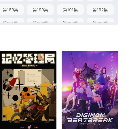
第189集
第190集
第191集
第192集
第201集
第202集
第203集
第204集
第213集
第214集
第215集
第216集
第225集
第226集
第227集
第228集
第237集
第238集
第239集
第240集
第249集
第250集
第251集
第252集
第261集
第262集
第263集
第264集