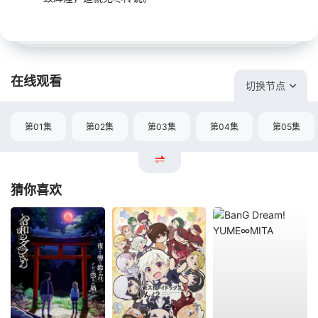
在线观看
切换节点
第01集
第02集
第03集
第04集
第05集
猜你喜欢