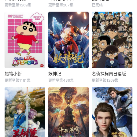
更新至第1269集
更新至第207集
已完结
蜡笔小新
妖神记
名侦探柯南日语版
更新至第1181集
更新至第439集
更新至第1269集