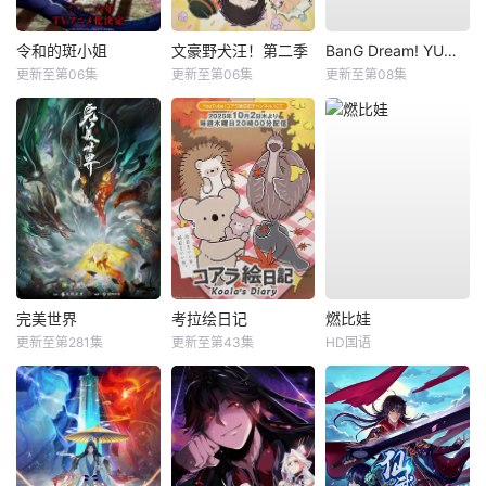
令和的斑小姐
文豪野犬汪！第二季
BanG Dream! YUME∞MITA
更新至第06集
更新至第06集
更新至第08集
完美世界
考拉绘日记
燃比娃
更新至第281集
更新至第43集
HD国语