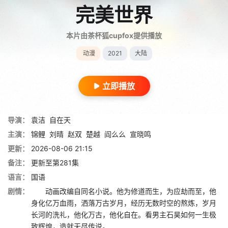
完美世界
本片由茶杯狐cupfox提供播放
动漫
2021
大陆
立即播放
导演：
袁洁
自在天
主演：
锦鲤
刘晴
赵双
楚越
阎么么
宣晓鸣
更新：
2026-08-06 21:15
备注：
更新至第281集
语言：
国语
剧情：
动画改编自同名小说。他为修道而生，为应劫而至，他
身化亿万血雨，洒落万古岁月，经历无数时空的熬炼，岁月
长河的洗礼，他化万古，他化自在。看男主石昊如何一生极
致辉煌，造就无尽传说。