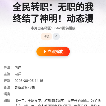
全民转职：无职的我
终结了神明！动态漫
本片由茶杯狐cupfox提供播放
动漫
0
立即播放
导演：
内详
主演：
内详
更新：
2026-08-05 14:15
备注：
更新至第73集
语言：
剧情：
那一年，全球异变，游戏降临现实，魔灾开始肆虐。为了抵
抗这一切，每一个人都要规划职业选项，疯狂升级，争取变