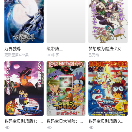
万界独尊
缎带骑士
梦想成为魔法少女
更新至第472集
HD中字
已完结
数码宝贝剧场版1：滚球兽诞生之谜
数码宝贝大冒险：我们的战争游戏！
数码宝贝剧场版3：前篇・数码兽飓风登陆！！后篇・超绝进化！
HD
HD
HD