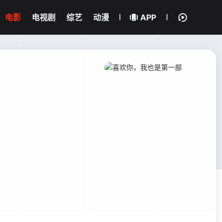
电影
电视剧
综艺
动漫
APP