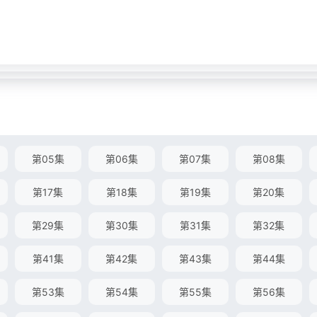
第05集
第06集
第07集
第08集
第17集
第18集
第19集
第20集
第29集
第30集
第31集
第32集
第41集
第42集
第43集
第44集
第53集
第54集
第55集
第56集