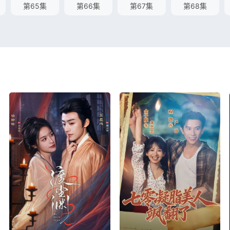
第65集
第66集
第67集
第68集