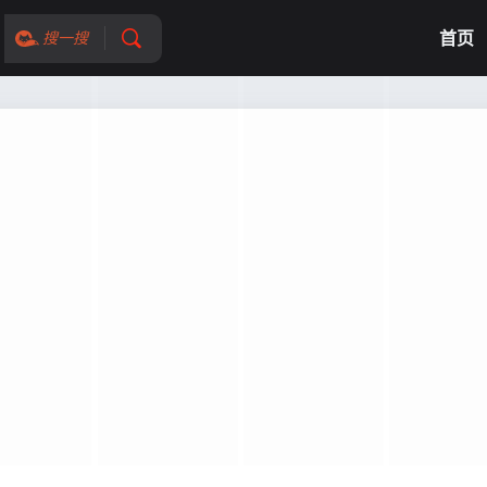
首页
搜一搜