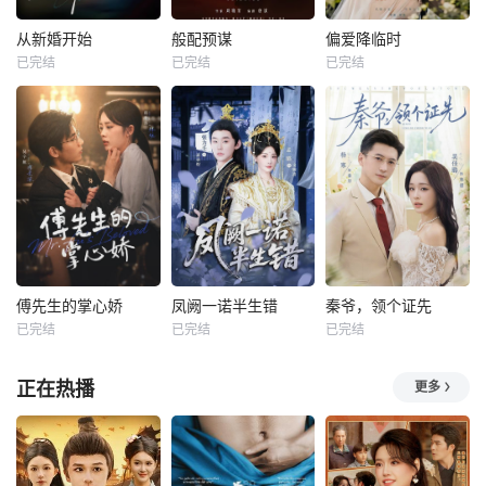
从新婚开始
般配预谋
偏爱降临时
已完结
已完结
已完结
傅先生的掌心娇
凤阙一诺半生错
秦爷，领个证先
已完结
已完结
已完结
正在热播
更多