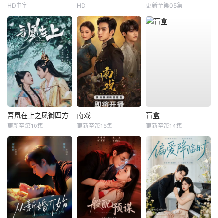
HD中字
HD
更新至第05集
吾凰在上之凤御四方
南戏
盲盒
更新至第10集
更新至第15集
更新至第14集