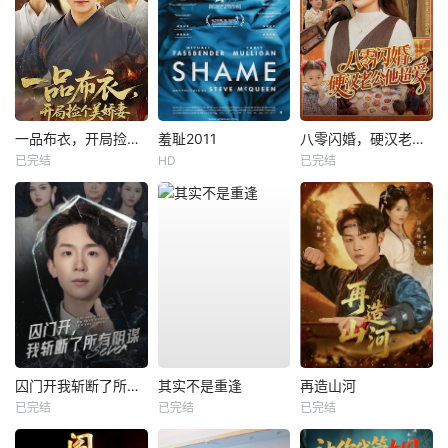
一品布衣，开局捡个美娇妻
羞耻2011
八零闪婚，硬汉老公他超爱
已完结
HD
已完结
囚门开我斩断了所有阴谋
其实不是重逢
再造山河
已完结
已完结
已完结