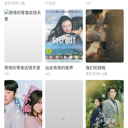
更新至第12集
已完结
HD
奇怪的零食店钱天堂
出走哥哥的彼界
我们的排练
HD
HD
更新至第04集