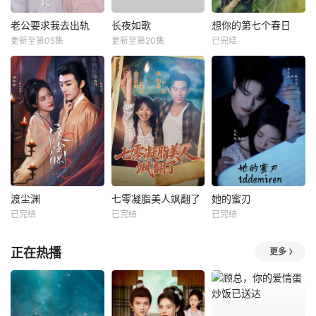
老公要求我去出轨
长夜如歌
想你的第七个春日
更新至第05集
更新至第20集
已完结
渡尘渊
七零凝脂美人飒翻了
她的蜜刃
已完结
已完结
已完结
正在热播
更多