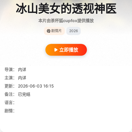
冰山美女的透视神医
本片由茶杯狐cupfox提供播放
剧情片
2026
立即播放
导演：
内详
主演：
内详
更新：
2026-06-03 16:15
备注：
已完结
语言：
剧情：