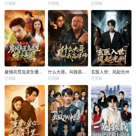
已完结
已完结
已完结
雇佣兵荒岛求生爆火出圈第二季
什么大哥，叫我高律师
玄医入世：风起光州
已完结
已完结
已完结