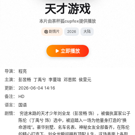
天才游戏
本片由茶杯狐cupfox提供播放
剧情片
2026
大陆
立即播放
导演：
程亮
主演：
彭昱畅
丁禹兮
李蔓瑄
邓恩熙
侯雯元
更新：
2026-06-04 14:16
备注：
HD
语言：
国语
剧情：
穷途末路的天才少年刘全龙（彭昱畅 饰），被偏执富家公子
陈伦（丁禹兮 饰）选中，被迫踏入一场为他量身打造的“换
命游戏”。豪华别墅、名车名表、神秘女友全部备齐，在陈伦
的精心打造下，刘全龙瞬间拥有顶配人生。这场表面上各取