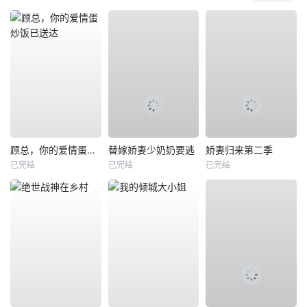
顾总，你的爱情蛋炒饭已送达
替嫁娇妻少奶奶要逃
娇妻归来第二季
已完结
已完结
已完结