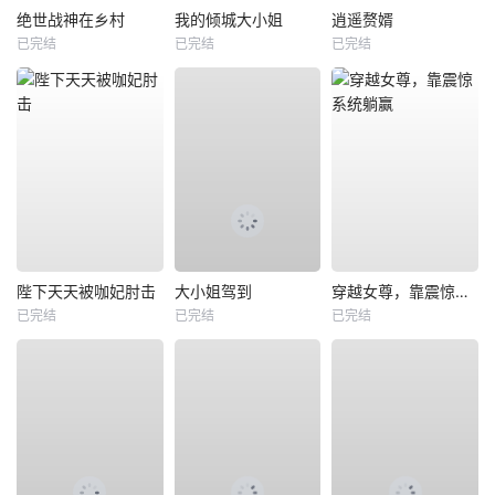
绝世战神在乡村
我的倾城大小姐
逍遥赘婿
已完结
已完结
已完结
陛下天天被咖妃肘击
大小姐驾到
穿越女尊，靠震惊系统躺赢
已完结
已完结
已完结