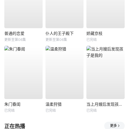
普通的恋爱
仆人的王子殿下
娇藏京枝
更新至第06集
更新至第06集
已完结
朱门春闺
温柔狩猎
当上月嫂后发现孩子是我的
已完结
已完结
已完结
正在热播
更多