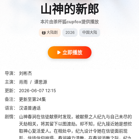
山神的新郎
本片由茶杯狐cupfox提供播放
大陆剧
2026
中国大陆
立即播放
导演：
刘彬杰
主演：
肖雨
/
谭思源
更新：
2026-06-07 12:15
备注：
更新至第24集
语言：
汉语普通话
剧情：
山神春涧在信徒献祭时发现，被献祭之人纪九与自己未尽的
天劫相关，将其留下以图渡劫。却不知，纪九接近她是想挖
取神心复活爱人。在相处中，纪九设计令她在信徒面前现
形，信徒信仰崩塌，春涧神力溃散。在春涧消散之际，纪九