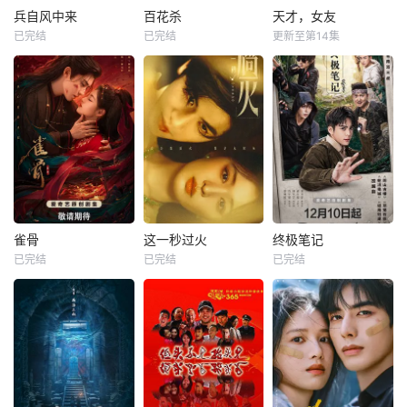
兵自风中来
百花杀
天才，女友
已完结
已完结
更新至第14集
雀骨
这一秒过火
终极笔记
已完结
已完结
已完结