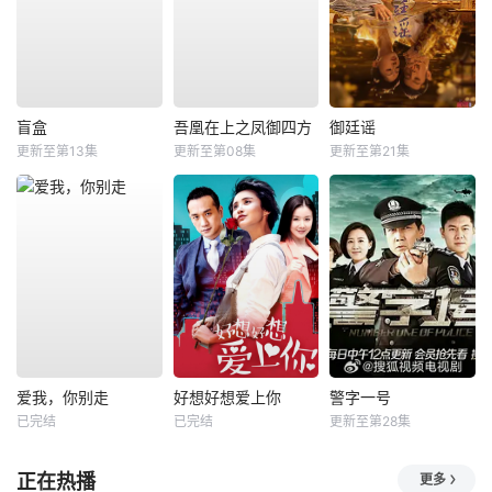
盲盒
吾凰在上之凤御四方
御廷谣
更新至第13集
更新至第08集
更新至第21集
爱我，你别走
好想好想爱上你
警字一号
已完结
已完结
更新至第28集
正在热播
更多