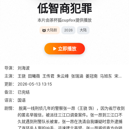
低智商犯罪
本片由茶杯狐cupfox提供播放
大陆剧
2026
大陆
立即播放
导演：
刘海波
主演：
王骁
田曦薇
王传君
朱云峰
张瑞涵
姜冠南
马旭东
宋郁河
更新：
2026-05-13 13:15
备注：
已完结
语言：
国语
剧情：
脱离一线刑侦几年的警察张一昂（王骁 饰），因为省厅收到
的匿名举报信，被派往三江口调查案件。张一昂到三江口不
久就遇到刑警队长被害，张一昂在洗清自我嫌疑时意外逮捕
了连环杀人案的凶手，迅速建立声望。张一昂将侦查方向锁