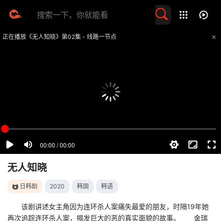
留言求片
正在播放《无人知晓》第02集 - 线路一节点
提醒
不要轻易相信视频中的任何广告，谨防上当受骗
技巧
如遇视频无法播放或加载速度慢，可尝试切换播放线路
无人知晓
日韩剧
2020
韩国
韩语
该剧讲述女主角因为连环杀人案痛失最爱的朋友，时隔19年她
再次追踪连环杀人案，揭发巨大的恶的真实面貌的故事。 金瑞