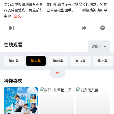
亨饰演重案组刑警车英真，她因年幼时没有守护最爱的朋友，怀揣
罪恶感和愧疚，负重前行，立誓要揪出凶手。 柳德焕饰演新星
中学...
全文
影片报错
如遇无法播放请提交给我们
在线观看
线路一
第01集
第02集
第03集
第04集
第05集
猜你喜欢