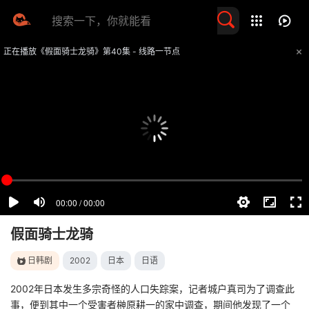
留言求片
正在播放《假面骑士龙骑》第40集 - 线路一节点
提醒
不要轻易相信视频中的任何广告，谨防上当受骗
技巧
如遇视频无法播放或加载速度慢，可尝试切换播放线路
假面骑士龙骑
日韩剧
2002
日本
日语
2002年日本发生多宗奇怪的人口失踪案，记者城户真司为了调查此
事，便到其中一个受害者榊原耕一的家中调查，期间他发现了一个