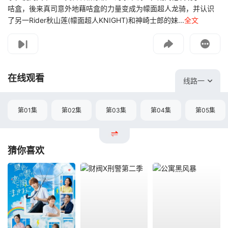
咭盒，後来真司意外地藉咭盒的力量变成为幪面超人龙骑，并认识
了另一Rider秋山莲(幪面超人KNIGHT)和神崎士郎的妹...
全文
影片报错
如遇无法播放请提交给我们
在线观看
线路一
第01集
第02集
第03集
第04集
第05集
猜你喜欢