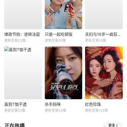
律政节拍：逆转法庭
只是一起吃顿饭
夫妇与16岁～疯狂的邻居～
更新至第03集
更新至第06集
更新至第06集
直到T恤干透
杀手妈咪
红色珍珠
更新至第05集
更新至第03集
更新至第102集
正在热播
更多