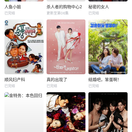
人鱼小姐
杀人者的购物中心2
秘密的女人
已完结
更新至第06集
已完结
顺风妇产科
真的出现了
结婚吧，笨蛋啊！
已完结
已完结
已完结