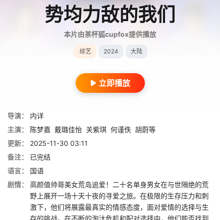
势均力敌的我们
本片由茶杯狐cupfox提供播放
综艺
2024
大陆
立即播放
导演：
内详
主演：
陈梦嘉
戴璐佳怡
关紫琪
何谨佚
胡蔚等
更新：
2025-11-30 03:11
备注：
已完结
语言：
国语
剧情：
高颜值帅哥美女荒岛追爱！二十名单身男女在与世隔绝的荒
野上展开一场十天十夜的寻爱之旅。在极限的生存压力和刺
激下，他们将展露最真实的情感态度，面对爱情的选择与生
存的挑战。在不断的淘汰危机和配对选择中，他们能否找到