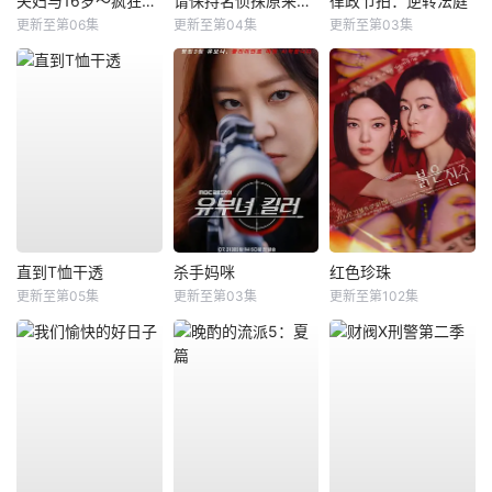
夫妇与16岁～疯狂的邻居～
请保持名侦探原来的样子
律政节拍：逆转法庭
更新至第06集
更新至第04集
更新至第03集
直到T恤干透
杀手妈咪
红色珍珠
更新至第05集
更新至第03集
更新至第102集