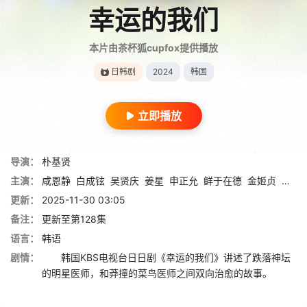
幸运的我们
本片由茶杯狐cupfox提供播放
日韩剧
2024
韩国
立即播放
导演：
朴基贤
主演：
咸恩静
白成铉
吴贤庆
姜星
申正允
鲜于在德
金姬贞
尹多
更新：
2025-11-30 03:05
备注：
更新至第128集
语言：
韩语
剧情：
韩国KBS电视台日日剧《幸运的我们》讲述了跌落神坛
的明星医师，和莽撞的菜鸟医师之间双向治愈的故事。