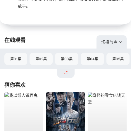
放手。
在线观看
切换节点
第01集
第02集
第03集
第04集
第05集
猜你喜欢