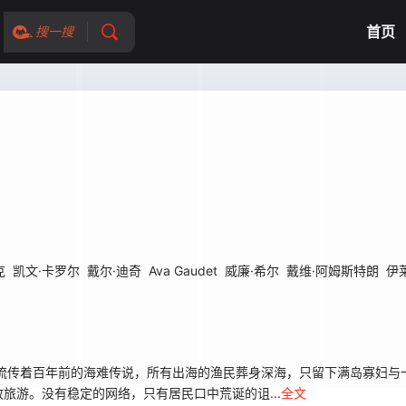
首页
搜一搜
克
凯文·卡罗尔
戴尔·迪奇
Ava Gaudet
威廉·希尔
戴维·阿姆斯特朗
伊莱
流传着百年前的海难传说，所有出海的渔民葬身深海，只留下满岛寡妇与
旅游。没有稳定的网络，只有居民口中荒诞的诅...
全文