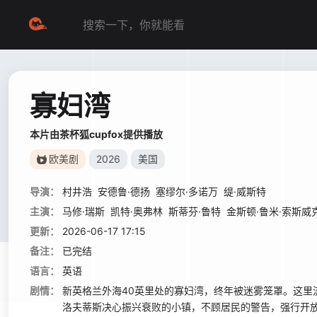
寡妇湾
本片由茶杯狐cupfox提供播放
欧美剧
2026
美国
导演：
村井浩
安德鲁·德扬
塞缪尔·多诺万
缇·威斯特
主演：
马修·瑞斯
凯特·奥弗林
斯蒂芬·鲁特
金斯顿·鲁米·索斯威
更新：
2026-06-17 17:15
备注：
已完结
语言：
英语
剧情：
新英格兰外海40英里处的寡妇湾，终年被迷雾笼罩。这里
洛夫蒂斯决心振兴衰败的小镇，不顾居民的警告，强行开放