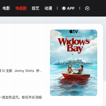
电影
电视剧
综艺
动漫
APP
·D·戈斯
Jimmy Shirts
伊恩·莱昂斯
克里斯托弗·C·詹姆斯
Shawn Jain
一道血色诅咒。新任市长汤姆·