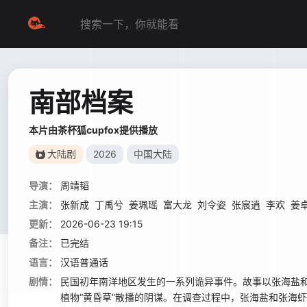
南部档案
本片由茶杯狐cupfox提供播放
大陆剧
2026
中国大陆
导演：
周靖韬
主演：
张新成
丁禹兮
姜珮瑶
富大龙
刘令姿
张宸逍
李欢
姜
更新：
2026-06-23 19:15
备注：
已完结
语言：
汉语普通话
剧情：
民国初年南洋地区发生的一系列诡异事件。故事以张海盐
植物“黄昏草”散播的阴谋。在调查过程中，张海盐和张海虾