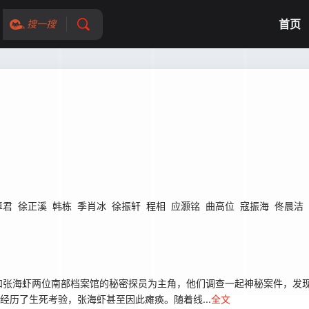
首页
搜一搜
卓君
徐正溪
韩栋
季肖冰
徐振轩
程相
应灏铭
曲高位
寇振海
佟晨洁
和张海虾两位南部档案馆的秘密探员为主角，他们调查一起神秘案件，发
经历了生死考验，张海虾甚至因此瘫痪。随着线...
全文