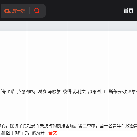
首页
搜一搜
斯夸里诺
卢瑟·福特
琳赛·马歇尔
彼得·苏利文
邵恩·杜里
斯蒂芬·坎贝尔
心，探讨了真相悬而未决时的执法困境。第二季中，当一名青年在政治集会
于追捕凶手的行动，逐渐升...
全文