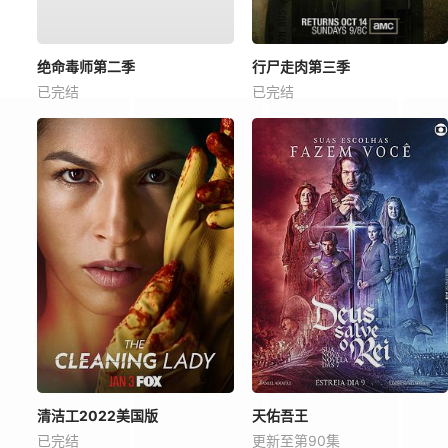
绝命毒师第二季
行尸走肉第三季
已完结
已完结
清洁工2022美国版
天佑吾王
已完结
更新至第90集