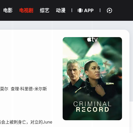
电影
电视剧
综艺
动漫
APP
·莫尔
查理·科里德-米尔斯
上被刺身亡，对立的June