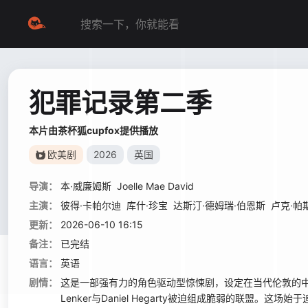
犯罪记录第二季
本片由茶杯狐cupfox提供播放
欧美剧
2026
英国
导演：
本·威廉姆斯
Joelle Mae David
主演：
彼得·卡帕尔迪
库什·珍宝
达斯汀·德姆瑞·伯恩斯
卢克·帕
更新：
2026-06-10 16:15
备注：
已完结
语言：
英语
剧情：
这是一部强有力的角色驱动型惊悚剧，设定在当代伦敦的中
Lenker与Daniel Hegarty被迫组成脆弱的联盟。这场始