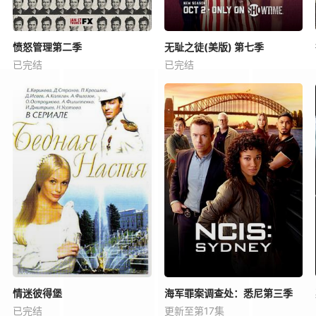
愤怒管理第二季
无耻之徒(美版) 第七季
已完结
已完结
情迷彼得堡
海军罪案调查处：悉尼第三季
已完结
更新至第17集