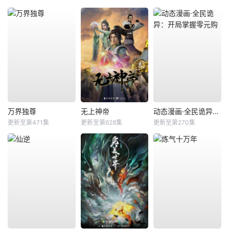
万界独尊
无上神帝
动态漫画·全民诡异：开局掌握零元购
更新至第471集
更新至第628集
更新至第270集