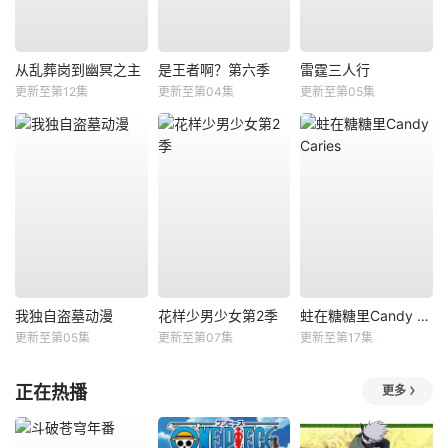
从乱葬岗到幽冥之主
是王者啊？第六季
雷霆三人行
更新至第12集
更新至第04集
更新至第05集
我独自盗墓动漫
花样少男少女第2季
蛀在糖糖里Candy Caries
更新至第05集
更新至第07集
更新至第17集
正在热播
更多