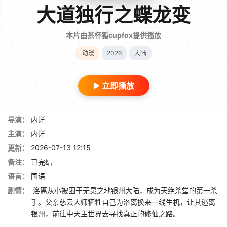
大道独行之蝶龙变
本片由茶杯狐cupfox提供播放
动漫
2026
大陆
立即播放
导演：
内详
主演：
内详
更新：
2026-07-13 12:15
备注：
已完结
语言：
国语
剧情：
洛离从⼩被困于⽆灵之地银州⼤陆，成为天绝杀堂的第⼀杀
⼿。⽗亲慈云⼤师牺牲⾃⼰为洛离换来⼀线⽣机，让其逃离
银州，前往中天主世界去寻找真正的修仙之路。