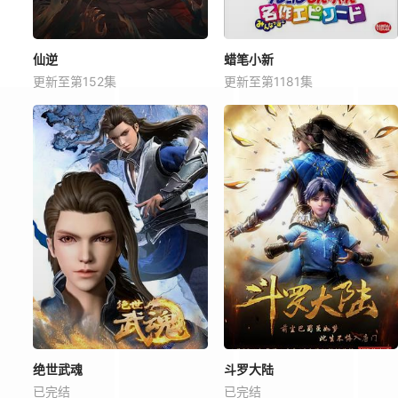
仙逆
蜡笔小新
更新至第152集
更新至第1181集
绝世武魂
斗罗大陆
已完结
已完结