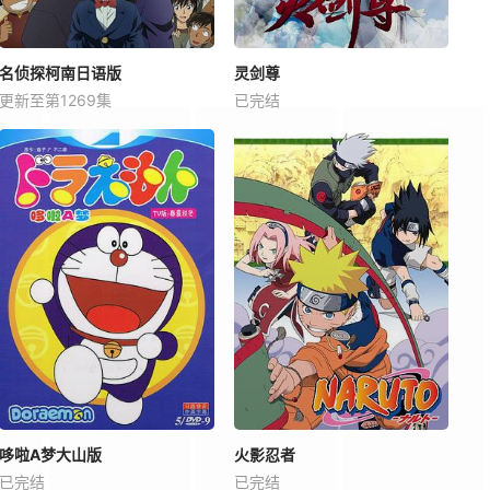
名侦探柯南日语版
灵剑尊
更新至第1269集
已完结
哆啦A梦大山版
火影忍者
已完结
已完结