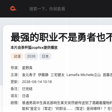
最强的职业不是勇者也不
本片由茶杯狐cupfox提供播放
动漫
2026
日本
导演：
星野真
主演：
金元寿子
伊藤静
三宅健太
Lamalfa Michelle立山
首藤
更新：
2026-06-14 10:16
备注：
已完结
语言：
日语
剧情：
普通男高中生真名部响生某天突然被传送到了潜藏着魔物的
能和“鉴定士（暂定）”的职业……（暂定）是闹哪样！？在