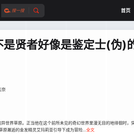
首页
搜一搜
是贤者好像是鉴定士(伪)
志奈
异世界草原。正当他在这个前所未见的奇幻世界里漫无目的地徘徊时，突
草原邂逅的金发精灵艾玛莉亚引导下成为冒险...
全文