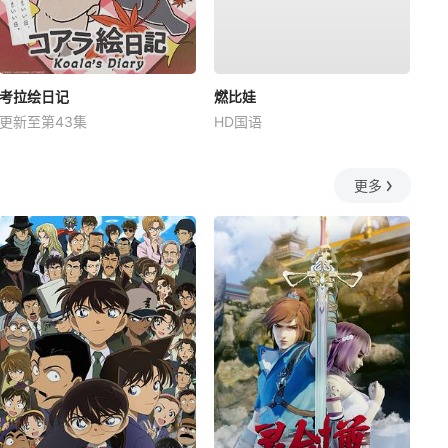
考拉绘日记
燃比娃
更新至第43集
HD国语
更多