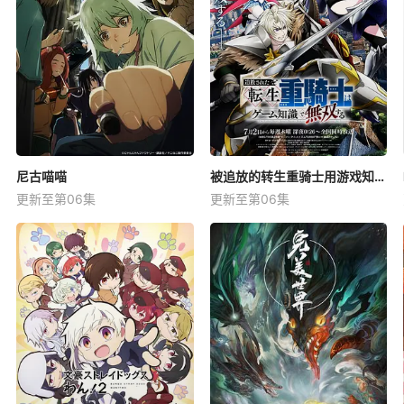
尼古喵喵
被追放的转生重骑士用游戏知识开无双
更新至第06集
更新至第06集