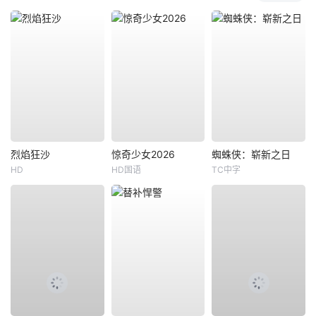
烈焰狂沙
惊奇少女2026
蜘蛛侠：崭新之日
HD
HD国语
TC中字