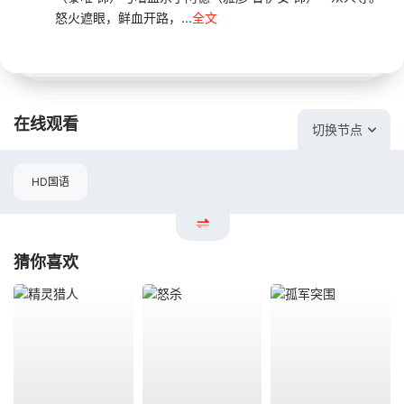
怒火遮眼，鲜血开路，...
全文
在线观看
切换节点
HD国语
猜你喜欢