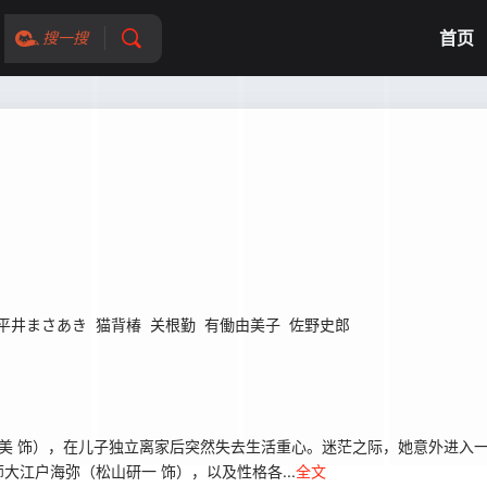
首页
搜一搜
平井まさあき
猫背椿
关根勤
有働由美子
佐野史郎
美 饰），在儿子独立离家后突然失去生活重心。迷茫之际，她意外进入一
江户海弥（松山研一 饰），以及性格各...
全文