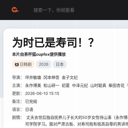
为时已是寿司！？
本片由茶杯狐cupfox提供播放
日韩剧
2026
日本
导演：
坪井敏雄
冈本伸吾
金子文纪
主演：
永作博美
松山研一
初夏
中泽元纪
山时聪真
柴田杏花
更新：
2026-06-10 15:15
备注：
已完结
语言：
日语
剧情：
丈夫去世后独自抚养儿子长大的50岁女性待山凑（永作博
司学院学习。面对严肃古板、对寿司抱有极高自尊的男讲师大