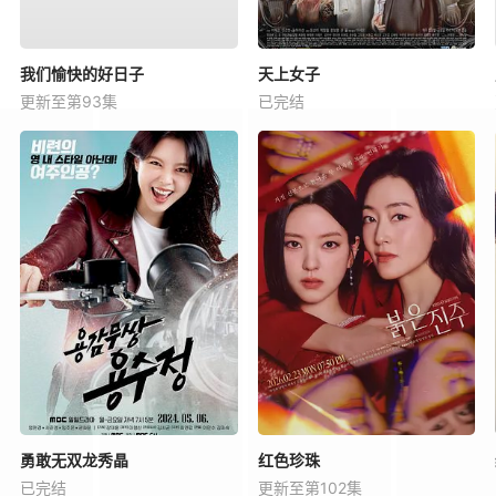
我们愉快的好日子
天上女子
更新至第93集
已完结
勇敢无双龙秀晶
红色珍珠
已完结
更新至第102集