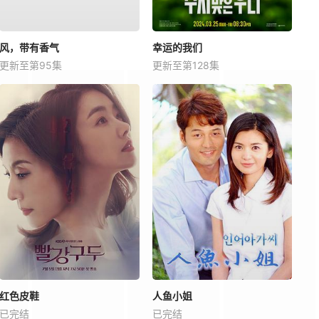
风，带有香气
幸运的我们
更新至第95集
更新至第128集
红色皮鞋
人鱼小姐
已完结
已完结