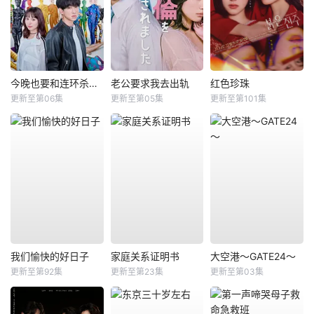
今晚也要和连环杀手约会
老公要求我去出轨
红色珍珠
更新至第06集
更新至第05集
更新至第101集
我们愉快的好日子
家庭关系证明书
大空港～GATE24～
更新至第92集
更新至第23集
更新至第03集