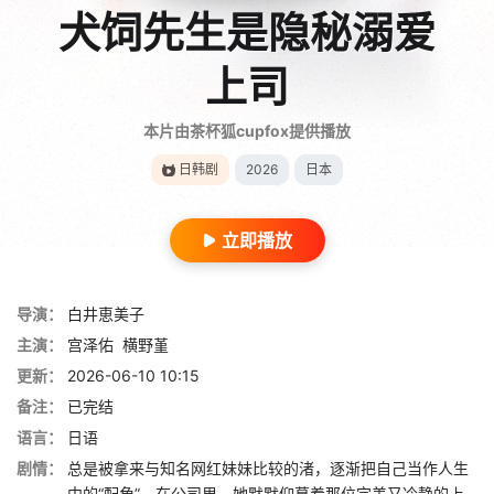
犬饲先生是隐秘溺爱
上司
本片由茶杯狐cupfox提供播放
日韩剧
2026
日本
立即播放
导演：
白井恵美子
主演：
宫泽佑
横野堇
更新：
2026-06-10 10:15
备注：
已完结
语言：
日语
剧情：
总是被拿来与知名网红妹妹比较的渚，逐渐把自己当作人生
中的“配角”。在公司里，她默默仰慕着那位完美又冷静的上