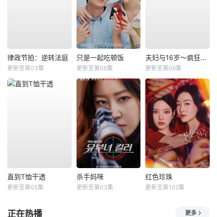
律政节拍：逆转法庭
只是一起吃顿饭
夫妇与16岁～疯狂的邻居～
更新至第03集
更新至第06集
更新至第06集
直到T恤干透
杀手妈咪
红色珍珠
更新至第05集
更新至第03集
更新至第102集
正在热播
更多