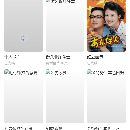
个人取向
街头餐厅斗士
红豆面包
已完结
更新至第08集
已完结
毛骨悚然的恋爱
如虎添翼
金特务：本色回归