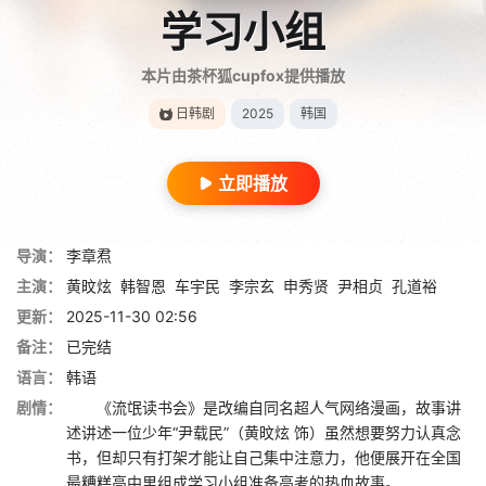
学习小组
本片由茶杯狐cupfox提供播放
日韩剧
2025
韩国
立即播放
导演：
李章焄
主演：
黄旼炫
韩智恩
车宇民
李宗玄
申秀贤
尹相贞
孔道裕
更新：
2025-11-30 02:56
备注：
已完结
语言：
韩语
剧情：
《流氓读书会》是改编自同名超人气网络漫画，故事讲
述讲述一位少年“尹载民”（黄旼炫 饰）虽然想要努力认真念
书，但却只有打架才能让自己集中注意力，他便展开在全国
最糟糕高中里组成学习小组准备高考的热血故事。