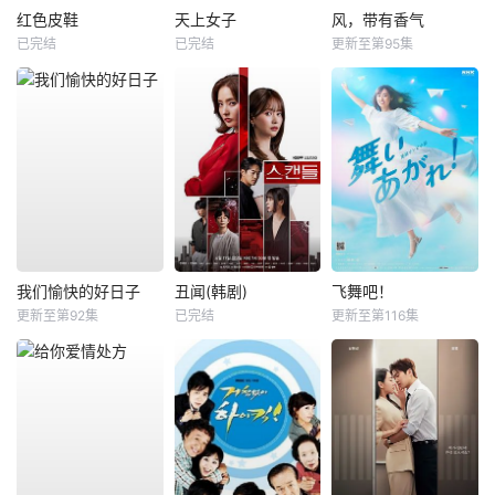
红色皮鞋
天上女子
风，带有香气
已完结
已完结
更新至第95集
我们愉快的好日子
丑闻(韩剧)
飞舞吧！
更新至第92集
已完结
更新至第116集