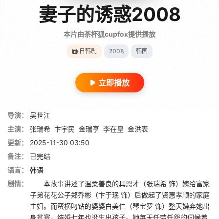
妻子的诱惑2008
本片由茶杯狐cupfox提供播放
日韩剧
2008
韩国
立即播放
导演：
吴世江
主演：
张瑞希
卞宇民
金瑞亨
李在皇
金洪表
更新：
2025-11-30 03:50
备注：
已完结
语言：
韩语
剧情：
本故事讲述了温柔善良的具恩才（张瑞希 饰）嫁给富家
子弟花花公子郑乔彬（卞于珉 饰）后做起了贤惠孝顺的家庭
主妇。而蛮横叼钻的婆婆白美仁（琴宝罗 饰）整天嫌弃她出
身贫寒，结婚七年也没生出孩子。她每天任劳任怨的伺候着