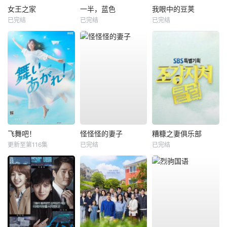
女王之家
一半，蓝色
我眼中的豆荚
已完结
已完结
已完结
飞舞吧！
怪怪怪的妻子
糟糠之妻俱乐部
更新至第116集
已完结
已完结