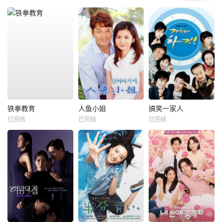
铁拳教育
人鱼小姐
搞笑一家人
已完结
已完结
已完结