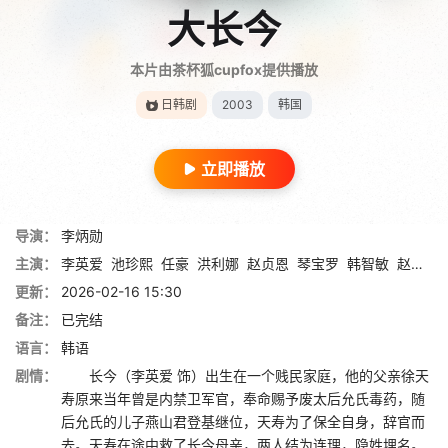
大长今
本片由茶杯狐cupfox提供播放
日韩剧
2003
韩国
立即播放
导演：
李炳勋
主演：
李英爱
池珍熙
任豪
洪利娜
赵贞恩
琴宝罗
韩智敏
赵卿焕
更新：
2026-02-16 15:30
备注：
已完结
语言：
韩语
剧情：
长今（李英爱 饰）出生在一个贱民家庭，他的父亲徐天
寿原来当年曾是内禁卫军官，奉命赐予废太后允氏毒药，随
后允氏的儿子燕山君登基继位，天寿为了保全自身，辞官而
去。天寿在途中救了长今母亲，两人结为连理，隐姓埋名。