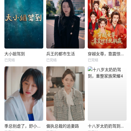
大小姐驾到
兵王的都市生活
穿越女尊，靠震惊系统躺赢
已完结
已完结
已完结
季总别虐了，舒小姐已嫁人
偏执总裁的追妻路
十八岁太奶奶驾到，重整家族荣耀4