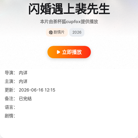
闪婚遇上裴先生
本片由茶杯狐cupfox提供播放
剧情片
2026
立即播放
导演：
内详
主演：
内详
更新：
2026-06-16 12:15
备注：
已完结
语言：
剧情：