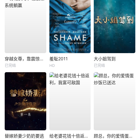
穿越女尊，靠震惊系统躺赢
羞耻2011
大小姐驾到
已完结
HD
已完结
替嫁娇妻少奶奶要逃
给老婆花钱十倍返利，我富可敌国
顾总，你的爱情蛋炒饭已送达