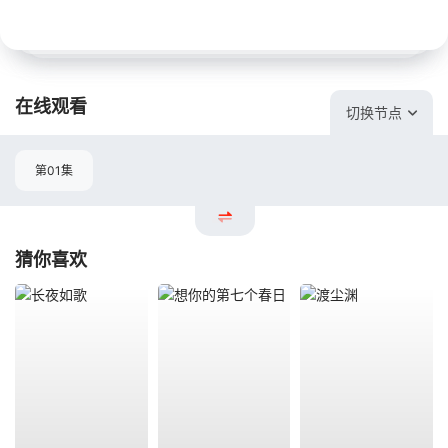
在线观看
切换节点
第01集
猜你喜欢