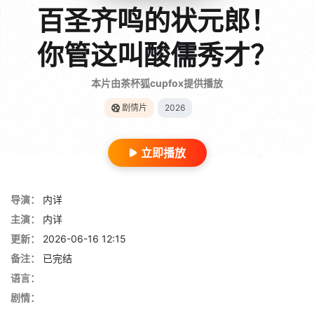
百圣齐鸣的状元郎！
你管这叫酸儒秀才？
本片由茶杯狐cupfox提供播放
剧情片
2026
立即播放
导演：
内详
主演：
内详
更新：
2026-06-16 12:15
备注：
已完结
语言：
剧情：