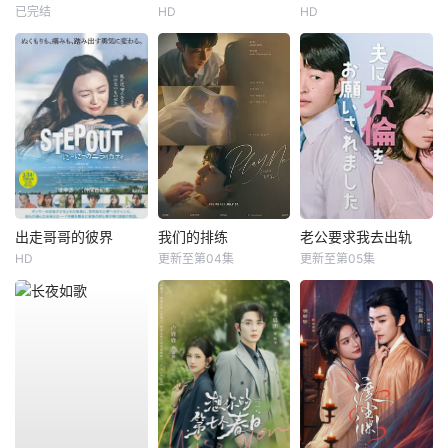
已完结
HD
HD
出走哥哥的彼界
我们的排练
老公要求我去出轨
HD
更新至第04集
更新至第05集