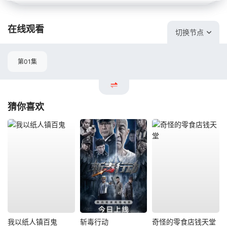
在线观看
切换节点
第01集
猜你喜欢
我以纸人镇百鬼
斩毒行动
奇怪的零食店钱天堂