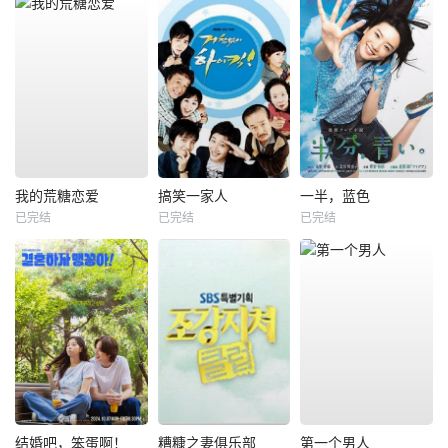
我的荒糖恋爱
搞笑一家人
一半，蓝色
已完结
已完结
已完结
结婚吧，笨蛋啊！
糟糠之妻俱乐部
第一个男人