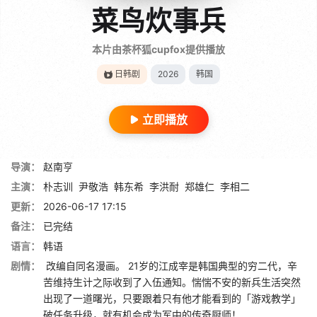
菜鸟炊事兵
本片由茶杯狐cupfox提供播放
日韩剧
2026
韩国
立即播放
导演：
赵南亨
主演：
朴志训
尹敬浩
韩东希
李洪耐
郑雄仁
李相二
更新：
2026-06-17 17:15
备注：
已完结
语言：
韩语
剧情：
改编自同名漫画。 21岁的江成宰是韩国典型的穷二代，辛
苦维持生计之际收到了入伍通知。惴惴不安的新兵生活突然
出现了一道曙光，只要跟着只有他才能看到的「游戏教学」
破任务升级，就有机会成为军中的传奇厨师！